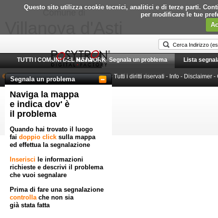
Questo sito utilizza cookie tecnici, analitici e di terze parti. C
Comune di
per modificare le tue pre
Villanova d'Asti
Ac
TUTTI I COMUNI DEL NETWORK
Home
Segnala un problema
Lista segnal
© 2010-2026 Posytron Engineering S.r.l.
- Tutti i diritti riservati -
Info
-
Disclaimer
-
Segnala un problema
Naviga la mappa
Powered by GeoWorkflow
e indica dov' è
il problema
Quando hai trovato il luogo
fai
doppio click
sulla mappa
ed effettua la segnalazione
Inserisci
le informazioni
richieste e descrivi il problema
che vuoi segnalare
Prima di fare una segnalazione
controlla
che non sia
già stata fatta