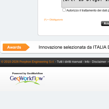
Autorizzo il trattamento dei dati 
(*) = Obbligatorio
© 2010-2026 Posytron Engineering S.r.l.
- Tutti i diritti riservati -
Info
-
Disclaimer
-
Powered by GeoWorkflow