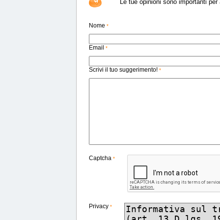
Le tue opinioni sono importanti per a
Nome
*
Email
*
Scrivi il tuo suggerimento!
*
Captcha
*
Privacy
*