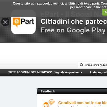
Questo sito utilizza cookie tecnici, analitici e di terze parti. C
Comune di
per modificare le tue pr
ePart - Il Social Ne
Villa Bartolomea
A
Cittadini che parte
×
Free on Google Play
TUTTI I COMUNI DEL NETWORK
Home
Segnala un problema
Lista segnal
Feedback
Condividi con noi le tue id