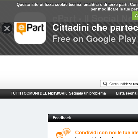
Questo sito utilizza cookie tecnici, analitici e di terze parti. C
Comune di
per modificare le tue pr
ePart - Il Social Ne
Spinea
A
Cittadini che parte
×
Free on Google Play
TUTTI I COMUNI DEL NETWORK
Home
Segnala un problema
Lista segnal
Feedback
Condividi con noi le tue id