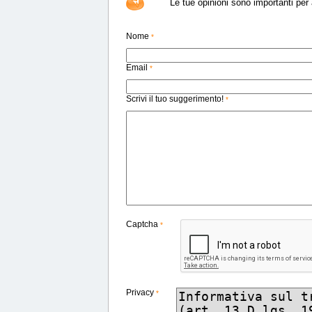
Le tue opinioni sono importanti per a
Nome
*
Email
*
Scrivi il tuo suggerimento!
*
Captcha
*
Privacy
*