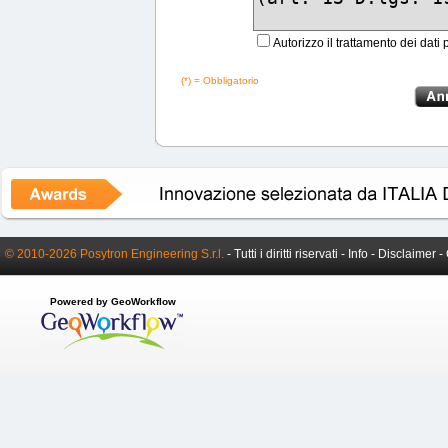
Autorizzo il trattamento dei dati 
(*) = Obbligatorio
© 2010-2026 Posytron Engineering S.r.l.
- Tutti i diritti riservati -
Info
-
Disclaimer
-
Powered by GeoWorkflow