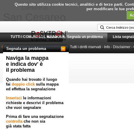
Questo sito utilizza cookie tecnici, analitici e di terze parti. C
Comune di
per modificare le tue pre
San Cesareo
Ac
TUTTI I COMUNI DEL NETWORK
Home
Segnala un problema
Lista segnal
© 2010-2026 Posytron Engineering S.r.l.
- Tutti i diritti riservati -
Info
-
Disclaimer
-
Segnala un problema
Naviga la mappa
Powered by GeoWorkflow
e indica dov' è
il problema
Quando hai trovato il luogo
fai
doppio click
sulla mappa
ed effettua la segnalazione
Inserisci
le informazioni
richieste e descrivi il problema
che vuoi segnalare
Prima di fare una segnalazione
controlla
che non sia
già stata fatta