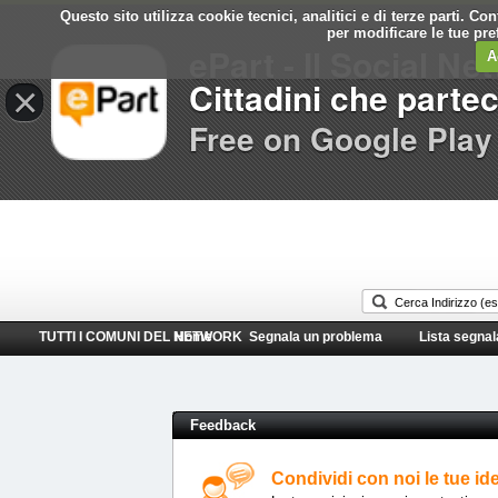
Questo sito utilizza cookie tecnici, analitici e di terze parti. C
Comune di
per modificare le tue pr
ePart - Il Social Ne
Rivoli
A
Cittadini che parte
×
Free on Google Play
TUTTI I COMUNI DEL NETWORK
Home
Segnala un problema
Lista segnal
Feedback
Condividi con noi le tue id