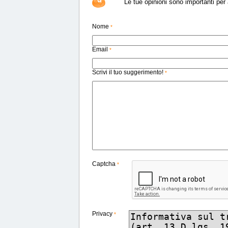
Le tue opinioni sono importanti per a
Nome
*
Email
*
Scrivi il tuo suggerimento!
*
Captcha
*
Privacy
*