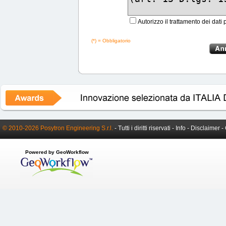
Autorizzo il trattamento dei dati 
(*) = Obbligatorio
© 2010-2026 Posytron Engineering S.r.l.
- Tutti i diritti riservati -
Info
-
Disclaimer
-
Powered by GeoWorkflow