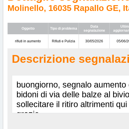
Molinello, 16035 Rapallo GE, It
Data
Ulti
Oggetto
Tipo di problema
segnalazione
aggiorna
rifiuti in aumento
Rifiuti e Pulizia
30/05/2026
05/06/
Descrizione segnalaz
buongiorno, segnalo aumento di
bidoni di via delle balze al bivi
sollecitare il ritiro altrimenti q
grazie