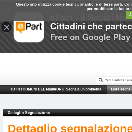
Questo sito utilizza cookie tecnici, analitici e di terze parti. C
Comune di
per modificare le tue pr
ePart - Il Social Ne
Rapallo
A
Cittadini che parte
×
Free on Google Play
TUTTI I COMUNI DEL NETWORK
Home
Segnala un problema
Lista segnal
Dettaglio Segnalazione
Dettaglio segnalazion