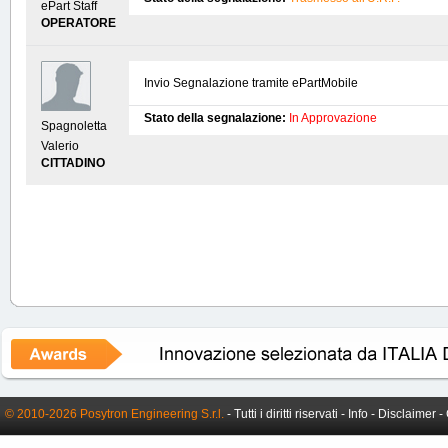
ePart Staff
OPERATORE
Invio Segnalazione tramite ePartMobile
Stato della segnalazione:
In Approvazione
Spagnoletta
Valerio
CITTADINO
© 2010-2026 Posytron Engineering S.r.l.
- Tutti i diritti riservati -
Info
-
Disclaimer
-