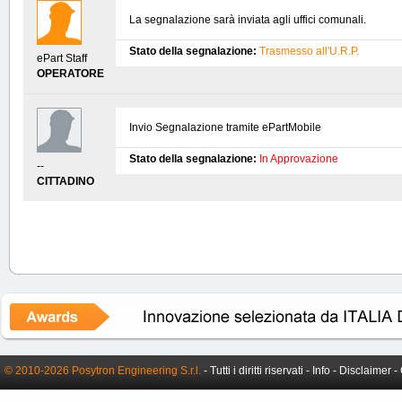
La segnalazione sarà inviata agli uffici comunali.
Stato della segnalazione:
Trasmesso all'U.R.P.
ePart Staff
OPERATORE
Invio Segnalazione tramite ePartMobile
Stato della segnalazione:
In Approvazione
--
CITTADINO
© 2010-2026 Posytron Engineering S.r.l.
- Tutti i diritti riservati -
Info
-
Disclaimer
-