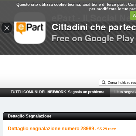
Questo sito utilizza cookie tecnici, analitici e di terze parti. C
Comune di
per modificare le tue pr
ePart - Il Social Ne
Poirino
A
Cittadini che parte
×
Free on Google Play
TUTTI I COMUNI DEL NETWORK
Home
Segnala un problema
Lista segnal
Dettaglio Segnalazione
Dettaglio segnalazione numero
28989
- SS 29 racc