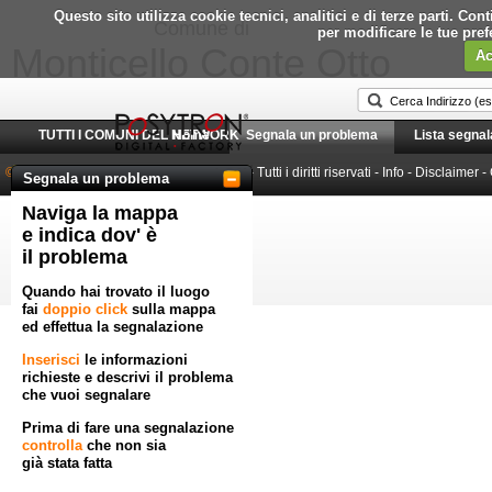
Questo sito utilizza cookie tecnici, analitici e di terze parti. C
Comune di
per modificare le tue pre
Monticello Conte Otto
Ac
TUTTI I COMUNI DEL NETWORK
Home
Segnala un problema
Lista segnal
© 2010-2026 Posytron Engineering S.r.l.
- Tutti i diritti riservati -
Info
-
Disclaimer
-
Segnala un problema
Naviga la mappa
Powered by GeoWorkflow
e indica dov' è
il problema
Quando hai trovato il luogo
fai
doppio click
sulla mappa
ed effettua la segnalazione
Inserisci
le informazioni
richieste e descrivi il problema
che vuoi segnalare
Prima di fare una segnalazione
controlla
che non sia
già stata fatta