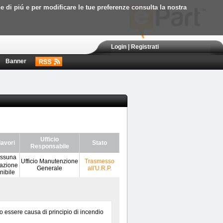
ne di piú e per modificare le tue preferenze consulta la nostra
Login
|
Registrati
Banner
Ufficio
lavori
Stato
Responsabile
Ufficio Manutenzione
Trasmesso
Generale
all'U.R.P.
 essere causa di principio di incendio