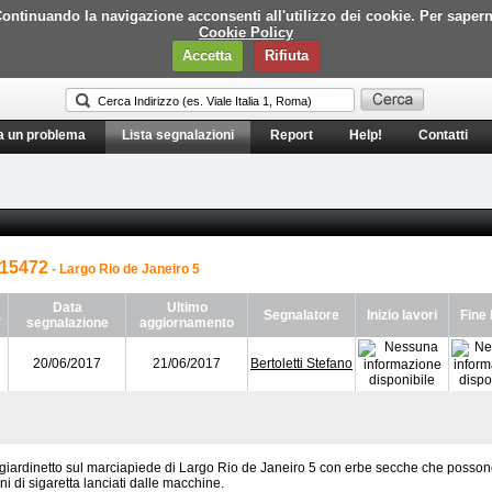
i. Continuando la navigazione acconsenti all'utilizzo dei cookie. Per saper
Cookie Policy
Accetta
Rifiuta
a un problema
Lista segnalazioni
Report
Help!
Contatti
15472
- Largo Rio de Janeiro 5
Data
Ultimo
a
Segnalatore
Inizio lavori
Fine 
segnalazione
aggiornamento
20/06/2017
21/06/2017
Bertoletti Stefano
giardinetto sul marciapiede di Largo Rio de Janeiro 5 con erbe secche che possono
oni di sigaretta lanciati dalle macchine.