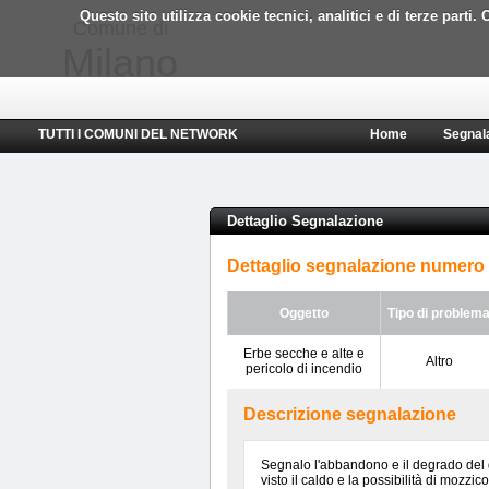
Questo sito utilizza cookie tecnici, analitici e di terze part
Comune di
Milano
TUTTI I COMUNI DEL NETWORK
Home
Segnal
Dettaglio Segnalazione
Dettaglio segnalazione numero
Oggetto
Tipo di problem
Erbe secche e alte e
Altro
pericolo di incendio
Descrizione segnalazione
Segnalo l'abbandono e il degrado del 
visto il caldo e la possibilità di mozzic