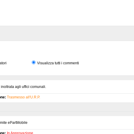
atori
Visualizza tutti i commenti
noltrata agli uffici comunali.
one:
Trasmesso all'U.R.P.
amite ePartMobile
one:
In Approvazione