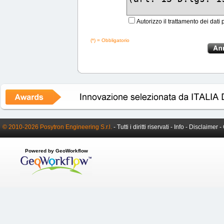
Autorizzo il trattamento dei dati 
(*) = Obbligatorio
© 2010-2026 Posytron Engineering S.r.l.
- Tutti i diritti riservati -
Info
-
Disclaimer
-
Powered by GeoWorkflow