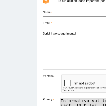
Le tue opinioni sono importanti per a
Nome
*
Email
*
Scrivi il tuo suggerimento!
*
Captcha
*
Privacy
*