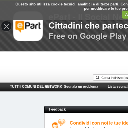
Questo sito utilizza cookie tecnici, analitici e di terze parti. C
Comune di
per modificare le tue pr
ePart - Il Social Ne
Martignacco
A
Cittadini che parte
×
Free on Google Play
TUTTI I COMUNI DEL NETWORK
Home
Segnala un problema
Lista segnal
Feedback
Condividi con noi le tue id