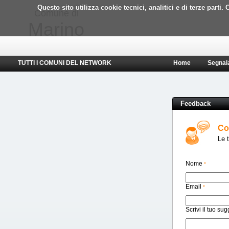
Questo sito utilizza cookie tecnici, analitici e di terze part
Comune di
Marino
TUTTI I COMUNI DEL NETWORK
Home
Segnal
Feedback
Co
Le t
Nome
*
Email
*
Scrivi il tuo su