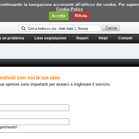
i. Continuando la navigazione acconsenti all'utilizzo dei cookie. Per saper
Cookie Policy
Accetta
Rifiuta
a un problema
Lista segnalazioni
Report
Help!
Contatti
ndividi con noi le tue idee
ue opinioni sono importanti per aiutarci a migliorare il servizio.
ggerimento!
*