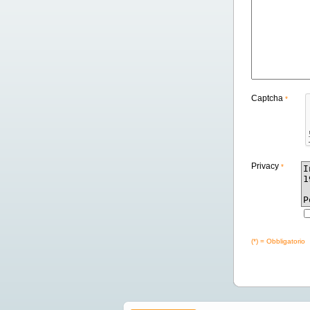
Captcha
*
Privacy
*
(*) = Obbligatorio