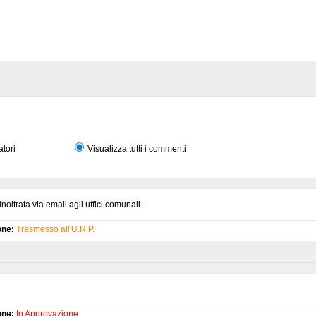
atori
Visualizza tutti i commenti
oltrata via email agli uffici comunali.
one:
Trasmesso all'U.R.P.
one:
In Approvazione