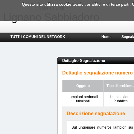
Questo sito utilizza cookie tecnici, analitici e di terze part
Comune di
Lignano Sabbiadoro
TUTTI I COMUNI DEL NETWORK
Home
Segnal
Dettaglio Segnalazione
Dettaglio segnalazione numero
Oggetto
Tipo di problem
Lampioni pedonali
Illuminazione
fulminati
Pubblica
Descrizione segnalazione
Sul lungomare, numerosi lampioni sui pas