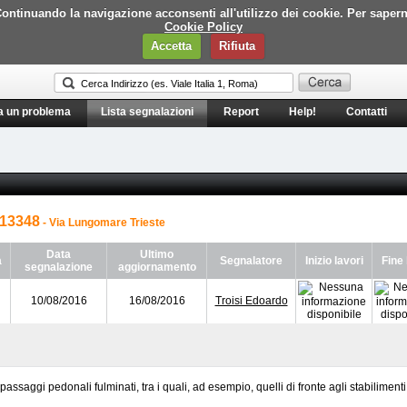
i. Continuando la navigazione acconsenti all'utilizzo dei cookie. Per saper
Cookie Policy
Accetta
Rifiuta
a un problema
Lista segnalazioni
Report
Help!
Contatti
13348
- Via Lungomare Trieste
Data
Ultimo
a
Segnalatore
Inizio lavori
Fine 
segnalazione
aggiornamento
10/08/2016
16/08/2016
Troisi Edoardo
saggi pedonali fulminati, tra i quali, ad esempio, quelli di fronte agli stabilimenti 