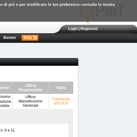
ne di piú e per modificare le tue preferenze consulta la nostra
Login
|
Registrati
Banner
Ufficio
lavori
Stato
Responsabile
Ufficio
Trasmesso
Manutenzione
all'U.R.P.
Generale
n. 6 e 11.