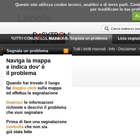
Questo sito utilizza cookie tecnici, analitici e di terze parti. C
Comune di
per modificare le tue pre
Lenola
Ac
TUTTI I COMUNI DEL NETWORK
Home
Segnala un problema
Lista segnal
© 2010-2026 Posytron Engineering S.r.l.
- Tutti i diritti riservati -
Info
-
Disclaimer
-
Segnala un problema
Naviga la mappa
Powered by GeoWorkflow
e indica dov' è
il problema
Quando hai trovato il luogo
fai
doppio click
sulla mappa
ed effettua la segnalazione
Inserisci
le informazioni
richieste e descrivi il problema
che vuoi segnalare
Prima di fare una segnalazione
controlla
che non sia
già stata fatta