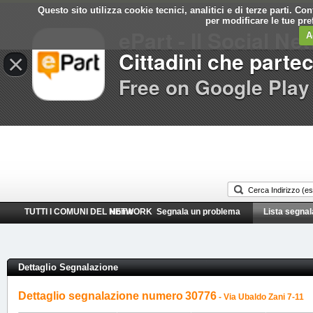
Questo sito utilizza cookie tecnici, analitici e di terze parti. C
Comune di
per modificare le tue pr
ePart - Il Social Ne
Latina
A
Cittadini che parte
×
Free on Google Play
TUTTI I COMUNI DEL NETWORK
Home
Segnala un problema
Lista segnal
Dettaglio Segnalazione
Dettaglio segnalazione numero
30776
- Via Ubaldo Zani 7-11