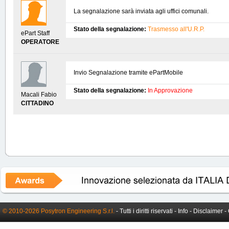
La segnalazione sarà inviata agli uffici comunali.
Stato della segnalazione:
Trasmesso all'U.R.P.
ePart Staff
OPERATORE
Invio Segnalazione tramite ePartMobile
Stato della segnalazione:
In Approvazione
Macali Fabio
CITTADINO
© 2010-2026 Posytron Engineering S.r.l.
- Tutti i diritti riservati -
Info
-
Disclaimer
-