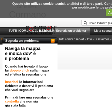
Questo sito utilizza cookie tecnici, analitici e di terze parti. C
Comune di
per modificare le tue pre
Cormano
Ac
TUTTI I COMUNI DEL NETWORK
Home
Segnala un problema
Lista segnal
© 2010-2026 Posytron Engineering S.r.l.
- Tutti i diritti riservati -
Info
-
Disclaimer
-
Segnala un problema
Naviga la mappa
Powered by GeoWorkflow
e indica dov' è
il problema
Quando hai trovato il luogo
fai
doppio click
sulla mappa
ed effettua la segnalazione
Inserisci
le informazioni
richieste e descrivi il problema
che vuoi segnalare
Prima di fare una segnalazione
controlla
che non sia
già stata fatta