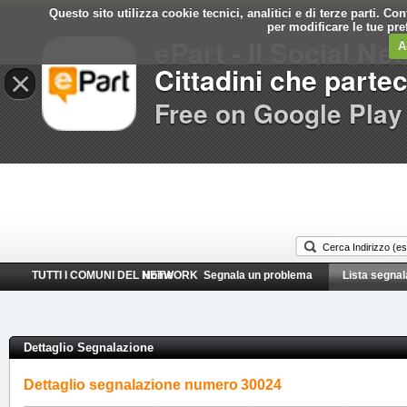
Questo sito utilizza cookie tecnici, analitici e di terze parti. C
per modificare le tue pr
ePart - Il Social Ne
A
Cittadini che parte
×
Free on Google Play
TUTTI I COMUNI DEL NETWORK
Home
Segnala un problema
Lista segnal
Dettaglio Segnalazione
Dettaglio segnalazione numero
30024