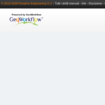
© 2010-2026 Posytron Engineering S.r.l.
- Tutti i diritti riservati -
Info
-
Disclaimer
-
Powered by GeoWorkflow