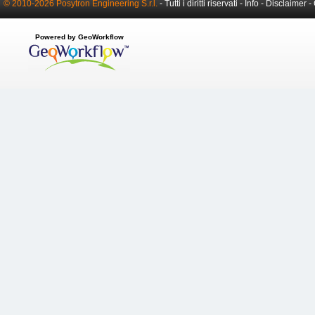
© 2010-2026 Posytron Engineering S.r.l.
- Tutti i diritti riservati -
Info
-
Disclaimer
-
Powered by GeoWorkflow