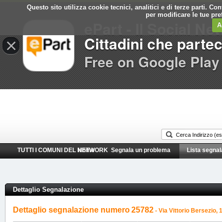
Questo sito utilizza cookie tecnici, analitici e di terze parti. C
per modificare le tue pr
ePart - Il Social Ne
A
Cittadini che parte
×
Free on Google Play
TUTTI I COMUNI DEL NETWORK
Home
Segnala un problema
Lista segnal
Dettaglio Segnalazione
Dettaglio segnalazione numero
25782
- Via Vittorio Bersezio, 