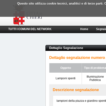
Questo sito utilizza cookie tecnici, analitici e di terze part
TUTTI I COMUNI DEL NETWORK
Home
Segnal
Dettaglio Segnalazione
Dettaglio segnalazione numero
Oggetto
Tipo di problem
Illuminazione
Lamponi spenti
Pubblica
Descrizione segnalazione
lampioni della piazza e giardino spenti