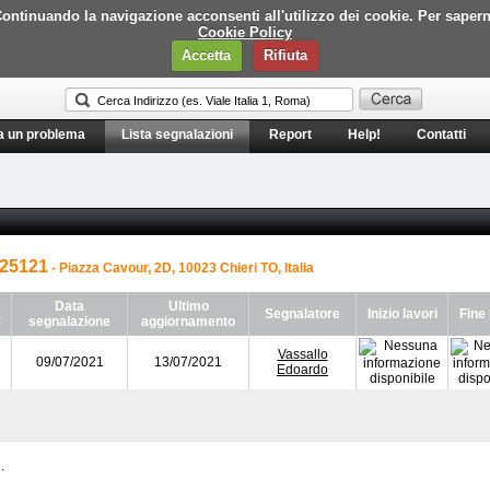
i. Continuando la navigazione acconsenti all'utilizzo dei cookie. Per saper
Cookie Policy
Accetta
Rifiuta
a un problema
Lista segnalazioni
Report
Help!
Contatti
25121
- Piazza Cavour, 2D, 10023 Chieri TO, Italia
Data
Ultimo
a
Segnalatore
Inizio lavori
Fine 
segnalazione
aggiornamento
Vassallo
09/07/2021
13/07/2021
Edoardo
.