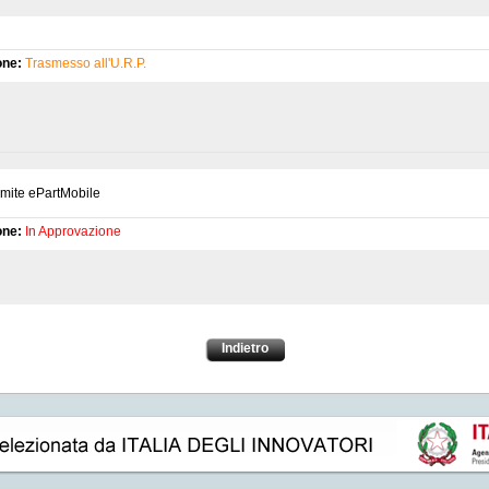
one:
Trasmesso all'U.R.P.
amite ePartMobile
one:
In Approvazione
Indietro