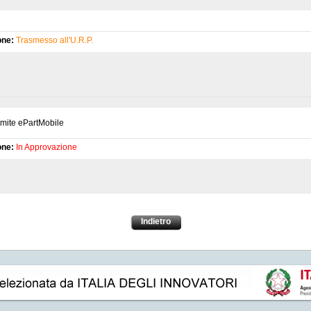
one:
Trasmesso all'U.R.P.
amite ePartMobile
one:
In Approvazione
Indietro