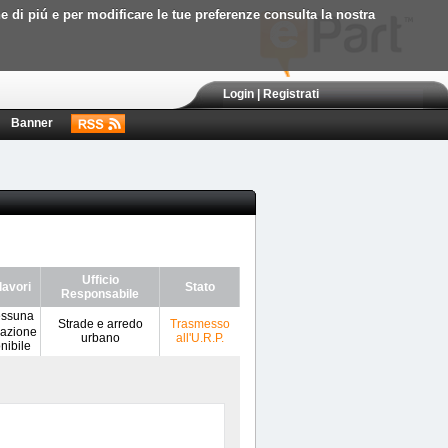
ne di piú e per modificare le tue preferenze consulta la nostra
Login
|
Registrati
Banner
Ufficio
lavori
Stato
Responsabile
Strade e arredo
Trasmesso
urbano
all'U.R.P.