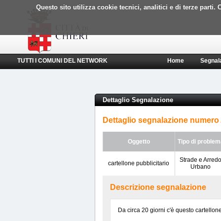
Questo sito utilizza cookie tecnici, analitici e di terze part
TUTTI I COMUNI DEL NETWORK
Home
Segnal
Dettaglio Segnalazione
Dettaglio segnalazione numero
Oggetto
Tipo di problem
Strade e Arred
cartellone pubblicitario
Urbano
Descrizione segnalazione
Da circa 20 giorni c'è questo cartellone