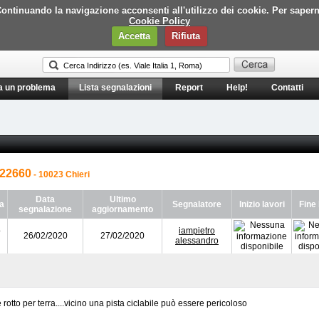
i. Continuando la navigazione acconsenti all'utilizzo dei cookie. Per saper
Cookie Policy
Accetta
Rifiuta
a un problema
Lista segnalazioni
Report
Help!
Contatti
22660
- 10023 Chieri
Data
Ultimo
a
Segnalatore
Inizio lavori
Fine 
segnalazione
aggiornamento
o
iampietro
26/02/2020
27/02/2020
alessandro
 rotto per terra....vicino una pista ciclabile può essere pericoloso