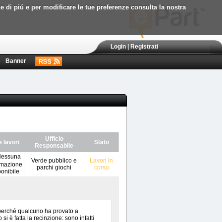
ne di piú e per modificare le tue preferenze consulta la nostra
Login
|
Registrati
Banner
Ufficio
e lavori
Stato
Responsabile
Verde pubblico e
Lavori in
parchi giochi
corso
 perché qualcuno ha provato a
 è fatta la recinzione: sono infatti