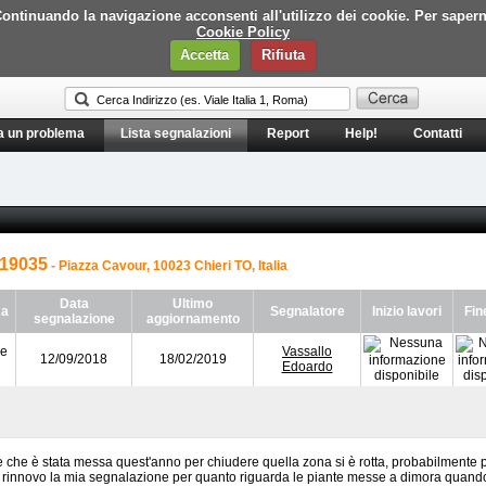
i. Continuando la navigazione acconsenti all'utilizzo dei cookie. Per saper
Cookie Policy
Accetta
Rifiuta
a un problema
Lista segnalazioni
Report
Help!
Contatti
19035
- Piazza Cavour, 10023 Chieri TO, Italia
Data
Ultimo
ma
Segnalatore
Inizio lavori
Fin
segnalazione
aggiornamento
 e
Vassallo
12/09/2018
18/02/2019
Edoardo
 che è stata messa quest'anno per chiudere quella zona si è rotta, probabilmente
e rinnovo la mia segnalazione per quanto riguarda le piante messe a dimora quando si