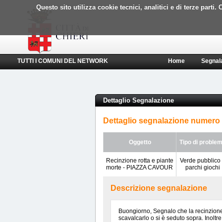
Questo sito utilizza cookie tecnici, analitici e di terze part
TUTTI I COMUNI DEL NETWORK
Home
Segnal
Dettaglio Segnalazione
Dettaglio segnalazione numero
Oggetto
Tipo di proble
Recinzione rotta e piante
Verde pubblico
morte - PIAZZA CAVOUR
parchi giochi
Descrizione segnalazione
Buongiorno, Segnalo che la recinzione
scavalcarlo o si è seduto sopra. Inoltr