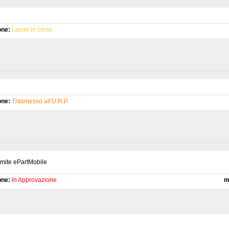
one:
Lavori in corso
one:
Trasmesso all'U.R.P.
amite ePartMobile
one:
In Approvazione
m