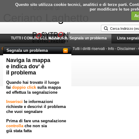
Questo sito utilizza cookie tecnici, analitici e di terze parti. C
Comune di
per modificare le tue pre
Ceriano Laghetto
Ac
TUTTI I COMUNI DEL NETWORK
Home
Segnala un problema
Lista segnal
© 2010-2026 Posytron Engineering S.r.l.
- Tutti i diritti riservati -
Info
-
Disclaimer
-
Segnala un problema
Naviga la mappa
Powered by GeoWorkflow
e indica dov' è
il problema
Quando hai trovato il luogo
fai
doppio click
sulla mappa
ed effettua la segnalazione
Inserisci
le informazioni
richieste e descrivi il problema
che vuoi segnalare
Prima di fare una segnalazione
controlla
che non sia
già stata fatta