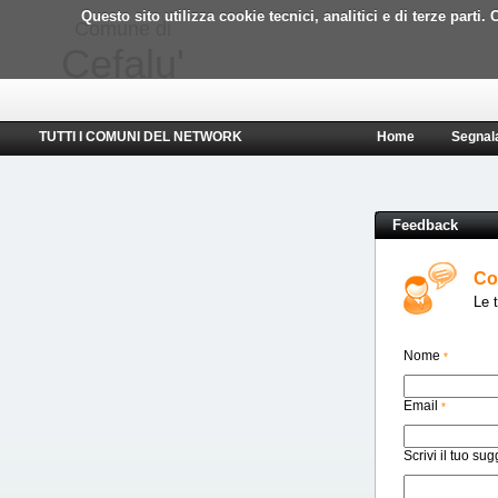
Questo sito utilizza cookie tecnici, analitici e di terze part
Comune di
Cefalu'
TUTTI I COMUNI DEL NETWORK
Home
Segnal
Feedback
Co
Le t
Nome
*
Email
*
Scrivi il tuo su