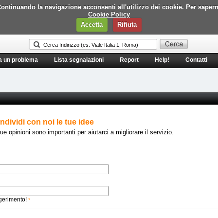
i. Continuando la navigazione acconsenti all'utilizzo dei cookie. Per saper
Cookie Policy
Accetta
Rifiuta
a un problema
Lista segnalazioni
Report
Help!
Contatti
ndividi con noi le tue idee
ue opinioni sono importanti per aiutarci a migliorare il servizio.
ggerimento!
*