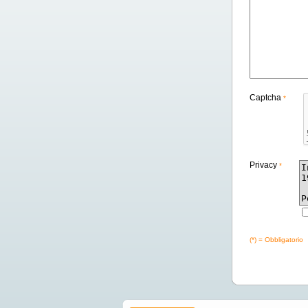
Captcha
*
Privacy
*
(*) = Obbligatorio