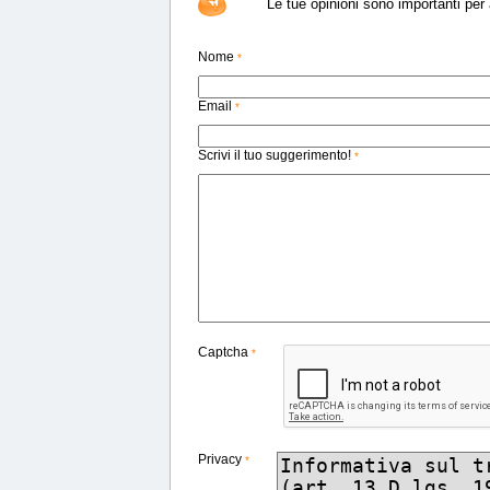
Le tue opinioni sono importanti per a
Nome
*
Email
*
Scrivi il tuo suggerimento!
*
Captcha
*
Privacy
*