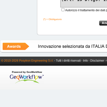
Autorizzo il trattamento dei dati 
(*) = Obbligatorio
© 2010-2026 Posytron Engineering S.r.l.
- Tutti i diritti riservati -
Info
-
Disclaimer
-
Powered by GeoWorkflow