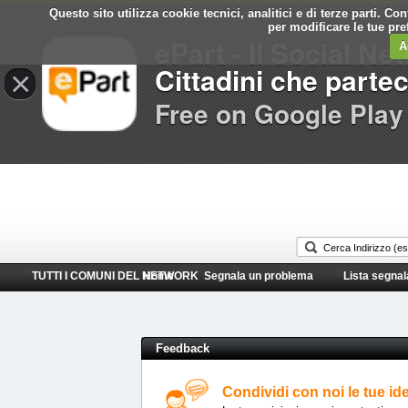
Questo sito utilizza cookie tecnici, analitici e di terze parti. C
Comune di
per modificare le tue pr
ePart - Il Social Ne
Castel Gandolfo
A
Cittadini che parte
×
Free on Google Play
TUTTI I COMUNI DEL NETWORK
Home
Segnala un problema
Lista segnal
Feedback
Condividi con noi le tue id