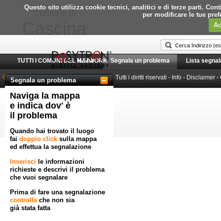
Questo sito utilizza cookie tecnici, analitici e di terze parti. C
Comune di
per modificare le tue pre
Cascina
Ac
TUTTI I COMUNI DEL NETWORK
Home
Segnala un problema
Lista segnal
© 2010-2026 Posytron Engineering S.r.l.
- Tutti i diritti riservati -
Info
-
Disclaimer
-
Segnala un problema
Naviga la mappa
Powered by GeoWorkflow
e indica dov' è
il problema
Quando hai trovato il luogo
fai
doppio click
sulla mappa
ed effettua la segnalazione
Inserisci
le informazioni
richieste e descrivi il problema
che vuoi segnalare
Prima di fare una segnalazione
controlla
che non sia
già stata fatta