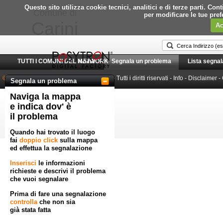
Questo sito utilizza cookie tecnici, analitici e di terze parti. C
Comune di
per modificare le tue pre
Carini
Ac
TUTTI I COMUNI DEL NETWORK
Home
Segnala un problema
Lista segnal
© 2010-2026 Posytron Engineering S.r.l.
- Tutti i diritti riservati -
Info
-
Disclaimer
-
Segnala un problema
Naviga la mappa
Powered by GeoWorkflow
e indica dov' è
il problema
Quando hai trovato il luogo
fai
doppio click
sulla mappa
ed effettua la segnalazione
Inserisci
le informazioni
richieste e descrivi il problema
che vuoi segnalare
Prima di fare una segnalazione
controlla
che non sia
già stata fatta