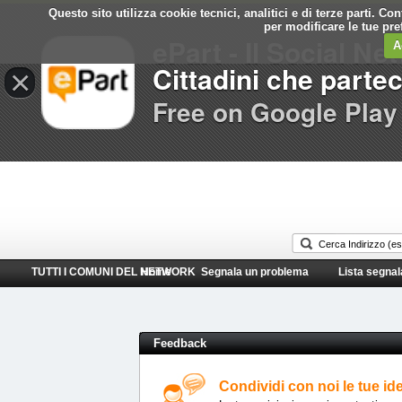
Questo sito utilizza cookie tecnici, analitici e di terze parti. C
Comune di
per modificare le tue pr
ePart - Il Social Ne
Campofelice di Roccella
A
Cittadini che parte
×
Free on Google Play
TUTTI I COMUNI DEL NETWORK
Home
Segnala un problema
Lista segnal
Feedback
Condividi con noi le tue id