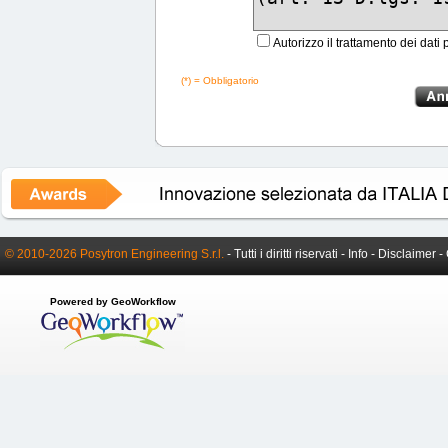
Autorizzo il trattamento dei dati 
(*) = Obbligatorio
© 2010-2026 Posytron Engineering S.r.l.
- Tutti i diritti riservati -
Info
-
Disclaimer
-
Powered by GeoWorkflow