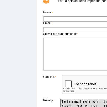
Le tue opinioni sono importanti per a
Nome
*
Email
*
Scrivi il tuo suggerimento!
*
Captcha
*
Privacy
*