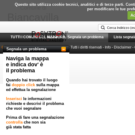
Questo sito utilizza cookie tecnici, analitici e di terze parti. C
Comune di
per modificare le tue pre
Biancavilla
Ac
TUTTI I COMUNI DEL NETWORK
Home
Segnala un problema
Lista segnal
© 2010-2026 Posytron Engineering S.r.l.
- Tutti i diritti riservati -
Info
-
Disclaimer
-
Segnala un problema
Naviga la mappa
Powered by GeoWorkflow
e indica dov' è
il problema
Quando hai trovato il luogo
fai
doppio click
sulla mappa
ed effettua la segnalazione
Inserisci
le informazioni
richieste e descrivi il problema
che vuoi segnalare
Prima di fare una segnalazione
controlla
che non sia
già stata fatta