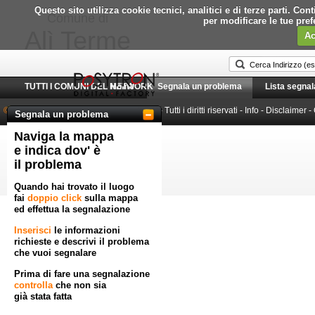
Questo sito utilizza cookie tecnici, analitici e di terze parti. C
Comune di
per modificare le tue pre
Alì Terme
Ac
TUTTI I COMUNI DEL NETWORK
Home
Segnala un problema
Lista segnal
© 2010-2026 Posytron Engineering S.r.l.
- Tutti i diritti riservati -
Info
-
Disclaimer
-
Segnala un problema
Naviga la mappa
Powered by GeoWorkflow
e indica dov' è
il problema
Quando hai trovato il luogo
fai
doppio click
sulla mappa
ed effettua la segnalazione
Inserisci
le informazioni
richieste e descrivi il problema
che vuoi segnalare
Prima di fare una segnalazione
controlla
che non sia
già stata fatta