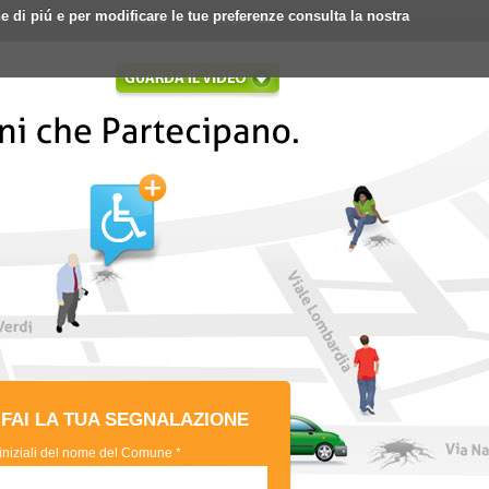
ne di piú e per modificare le tue preferenze consulta la nostra
Login
Registrati
FAI LA TUA SEGNALAZIONE
 iniziali del nome del Comune *