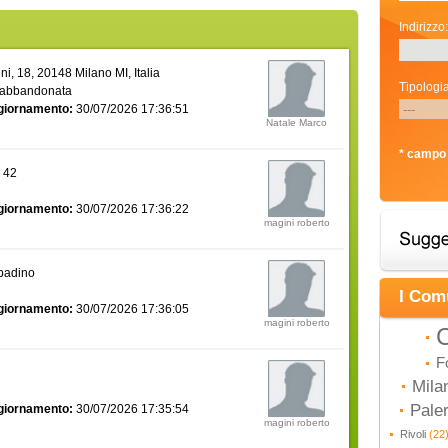
Indirizzo:
i, 18, 20148 Milano MI, Italia
Tipologia
 abbandonata
giornamento:
30/07/2026 17:36:51
Natale Marco
* campo 
a 42
giornamento:
30/07/2026 17:36:22
magini roberto
bbadino
I Com
giornamento:
30/07/2026 17:36:05
magini roberto
C
F
Mila
Pal
giornamento:
30/07/2026 17:35:54
magini roberto
Rivoli
(22