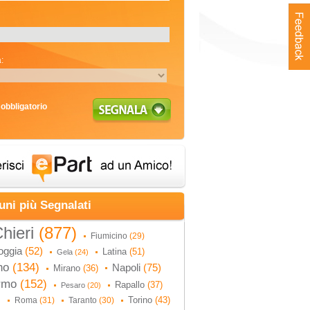
:
obbligatorio
uni più Segnalati
hieri
(877)
Fiumicino
(29)
oggia
(52)
Latina
(51)
Gela
(24)
no
(134)
Napoli
(75)
Mirano
(36)
ermo
(152)
Rapallo
(37)
Pesaro
(20)
Torino
(43)
Roma
(31)
Taranto
(30)
)