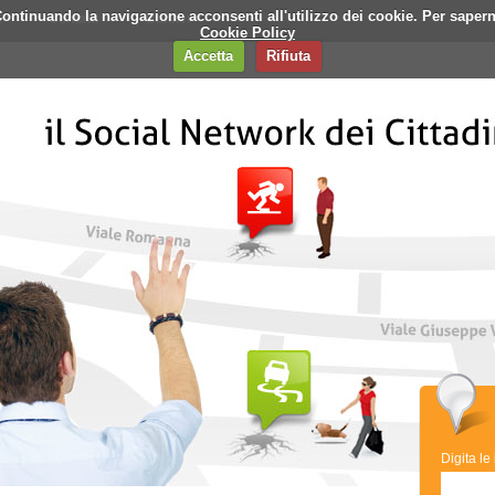
i. Continuando la navigazione acconsenti all'utilizzo dei cookie. Per saper
q
Contatti
Banner
Cookie Policy
Accetta
Rifiuta
Digita le