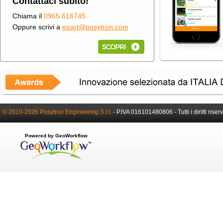
Contattaci subito!
Chiama il
0965 616745
Oppure scrivi a
epart@posytron.com
© 2010-2026 Posytron Engineering S.r.l.
-
P.IVA 016101480806 -
Tutti i diritti riser
Powered by GeoWorkflow