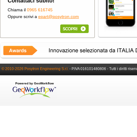
Contattaci subito!
Chiama il
0965 616745
Oppure scrivi a
epart@posytron.com
© 2010-2026 Posytron Engineering S.r.l.
-
P.IVA 016101480806 -
Tutti i diritti riser
Powered by GeoWorkflow