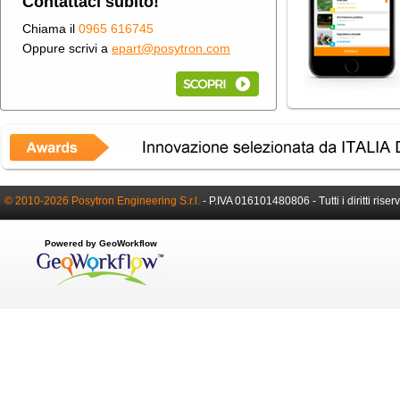
Contattaci subito!
Chiama il
0965 616745
Oppure scrivi a
epart@posytron.com
© 2010-2026 Posytron Engineering S.r.l.
-
P.IVA 016101480806 -
Tutti i diritti riser
Powered by GeoWorkflow