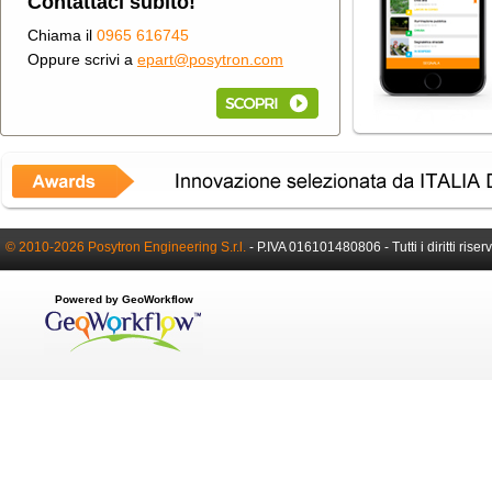
Contattaci subito!
Chiama il
0965 616745
Oppure scrivi a
epart@posytron.com
© 2010-2026 Posytron Engineering S.r.l.
-
P.IVA 016101480806 -
Tutti i diritti riser
Powered by GeoWorkflow