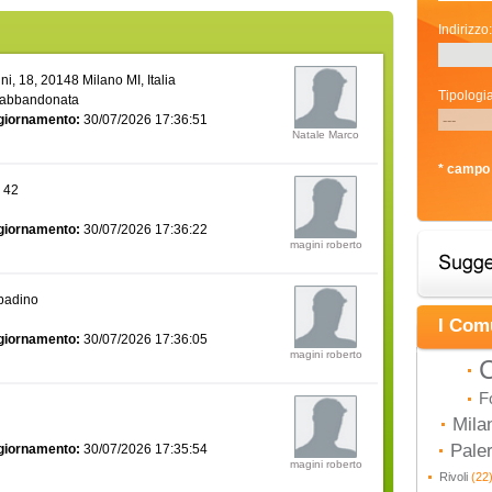
Indirizzo:
i, 18, 20148 Milano MI, Italia
Tipologia
 abbandonata
giornamento:
30/07/2026 17:36:51
Natale Marco
* campo 
a 42
giornamento:
30/07/2026 17:36:22
magini roberto
bbadino
I Com
giornamento:
30/07/2026 17:36:05
magini roberto
C
F
Mila
Pal
giornamento:
30/07/2026 17:35:54
magini roberto
Rivoli
(22