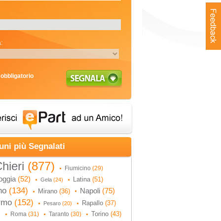
:
obbligatorio
uni più Segnalati
hieri
(877)
Fiumicino
(29)
oggia
(52)
Latina
(51)
Gela
(24)
no
(134)
Napoli
(75)
Mirano
(36)
ermo
(152)
Rapallo
(37)
Pesaro
(20)
Torino
(43)
Roma
(31)
Taranto
(30)
)