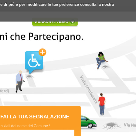
ne di piú e per modificare le tue preferenze consulta la nostra
Login
Registrati
FAI LA TUA SEGNALAZIONE
 iniziali del nome del Comune *