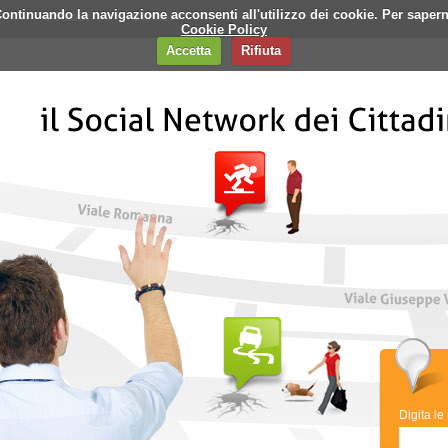
i. Continuando la navigazione acconsenti all'utilizzo dei cookie. Per saper
q
Contatti
Banner
Cookie Policy
Accetta
Rifiuta
Digita le