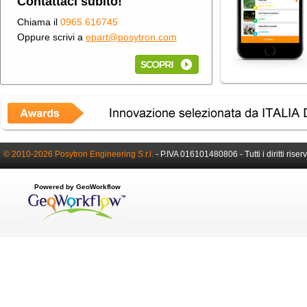
Contattaci subito!
Chiama il
0965 616745
Oppure scrivi a
epart@posytron.com
© 2010-2026 Posytron Engineering S.r.l.
-
P.IVA 016101480806 -
Tutti i diritti riser
Powered by GeoWorkflow