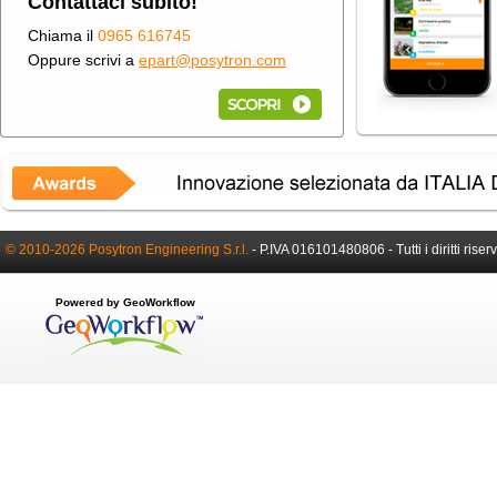
Contattaci subito!
Chiama il
0965 616745
Oppure scrivi a
epart@posytron.com
© 2010-2026 Posytron Engineering S.r.l.
-
P.IVA 016101480806 -
Tutti i diritti riser
Powered by GeoWorkflow