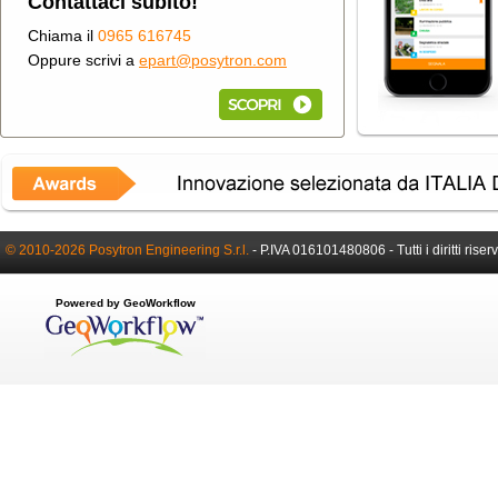
Contattaci subito!
Chiama il
0965 616745
Oppure scrivi a
epart@posytron.com
© 2010-2026 Posytron Engineering S.r.l.
-
P.IVA 016101480806 -
Tutti i diritti riser
Powered by GeoWorkflow