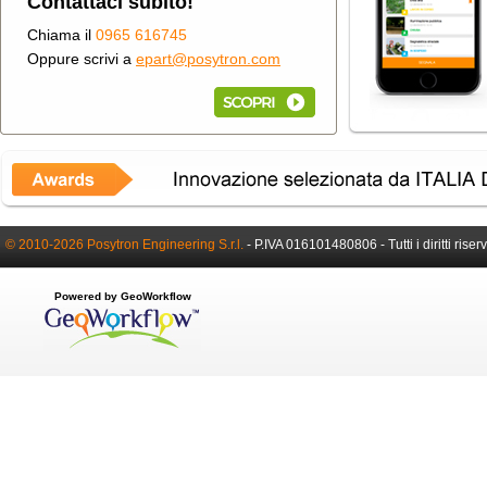
Contattaci subito!
Chiama il
0965 616745
Oppure scrivi a
epart@posytron.com
© 2010-2026 Posytron Engineering S.r.l.
-
P.IVA 016101480806 -
Tutti i diritti riser
Powered by GeoWorkflow