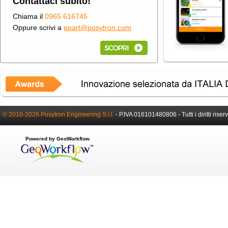
Contattaci subito!
Chiama il
0965 616745
Oppure scrivi a
epart@posytron.com
© 2010-2026 Posytron Engineering S.r.l.
-
P.IVA 016101480806 -
Tutti i diritti riser
Powered by GeoWorkflow