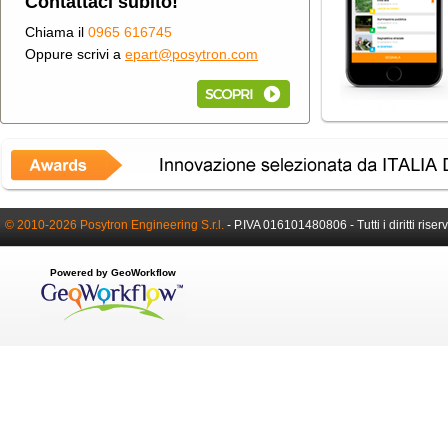
Contattaci subito!
Chiama il
0965 616745
Oppure scrivi a
epart@posytron.com
© 2010-2026 Posytron Engineering S.r.l.
-
P.IVA 016101480806 -
Tutti i diritti riser
Powered by GeoWorkflow