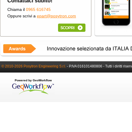
Contattaci subito!
Chiama il
0965 616745
Oppure scrivi a
epart@posytron.com
© 2010-2026 Posytron Engineering S.r.l.
-
P.IVA 016101480806 -
Tutti i diritti riser
Powered by GeoWorkflow