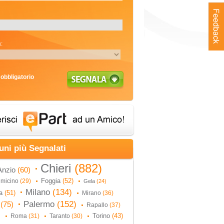
:
obbligatorio
uni più Segnalati
Chieri
(882)
Anzio
(60)
Foggia
(52)
umicino
(29)
Gela
(24)
Milano
(134)
na
(51)
Mirano
(36)
Palermo
(152)
i
(75)
Rapallo
(37)
Torino
(43)
Roma
(31)
Taranto
(30)
)