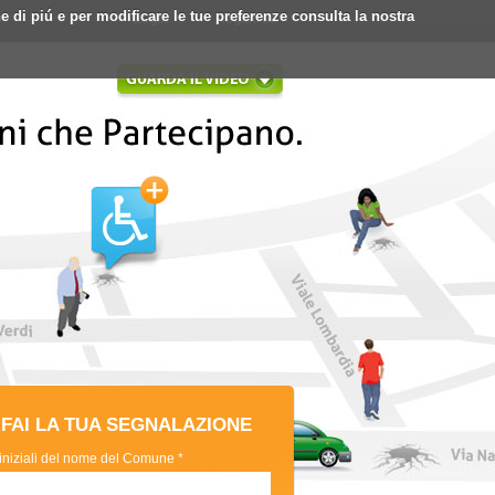
ne di piú e per modificare le tue preferenze consulta la nostra
Login
Registrati
FAI LA TUA SEGNALAZIONE
 iniziali del nome del Comune *