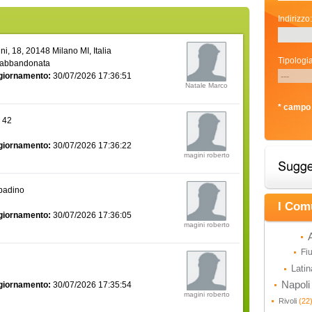
Indirizzo:
i, 18, 20148 Milano MI, Italia
Tipologia
 abbandonata
giornamento:
30/07/2026 17:36:51
Natale Marco
* campo 
a 42
giornamento:
30/07/2026 17:36:22
magini roberto
bbadino
I Com
giornamento:
30/07/2026 17:36:05
magini roberto
Fi
Lati
Napol
giornamento:
30/07/2026 17:35:54
magini roberto
Rivoli
(22