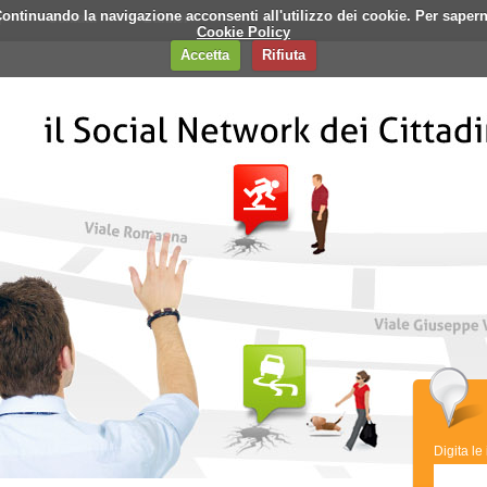
i. Continuando la navigazione acconsenti all'utilizzo dei cookie. Per saper
q
Contatti
Banner
Cookie Policy
Accetta
Rifiuta
Digita le