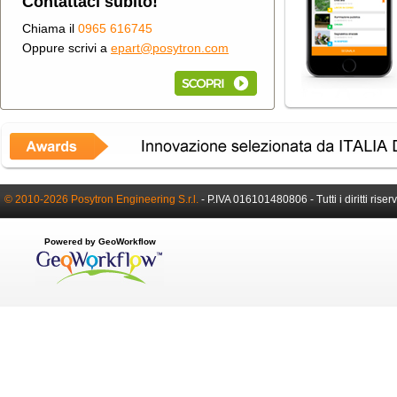
Contattaci subito!
Chiama il
0965 616745
Oppure scrivi a
epart@posytron.com
© 2010-2026 Posytron Engineering S.r.l.
-
P.IVA 016101480806 -
Tutti i diritti riser
Powered by GeoWorkflow