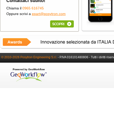
Contattaci subito!
Chiama il
0965 616745
Oppure scrivi a
epart@posytron.com
© 2010-2026 Posytron Engineering S.r.l.
-
P.IVA 016101480806 -
Tutti i diritti riser
Powered by GeoWorkflow