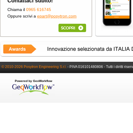
Contattaci subito!
Chiama il
0965 616745
Oppure scrivi a
epart@posytron.com
© 2010-2026 Posytron Engineering S.r.l.
-
P.IVA 016101480806 -
Tutti i diritti riser
Powered by GeoWorkflow