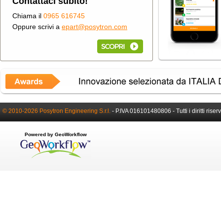
Contattaci subito!
Chiama il
0965 616745
Oppure scrivi a
epart@posytron.com
© 2010-2026 Posytron Engineering S.r.l.
-
P.IVA 016101480806 -
Tutti i diritti riser
Powered by GeoWorkflow