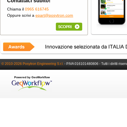
Contattaci subito!
Chiama il
0965 616745
Oppure scrivi a
epart@posytron.com
© 2010-2026 Posytron Engineering S.r.l.
-
P.IVA 016101480806 -
Tutti i diritti riser
Powered by GeoWorkflow