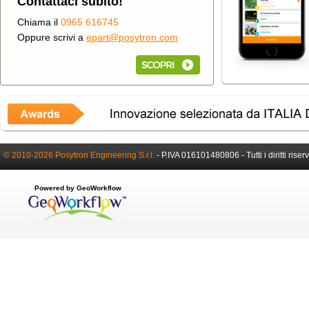
Contattaci subito!
Chiama il
0965 616745
Oppure scrivi a
epart@posytron.com
© 2010-2026 Posytron Engineering S.r.l.
-
P.IVA 016101480806 -
Tutti i diritti riser
Powered by GeoWorkflow