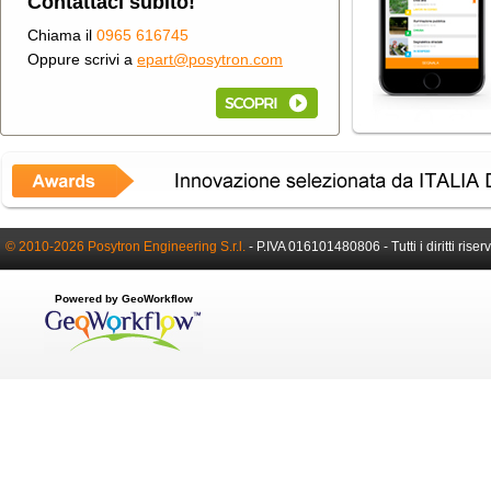
Contattaci subito!
Chiama il
0965 616745
Oppure scrivi a
epart@posytron.com
© 2010-2026 Posytron Engineering S.r.l.
-
P.IVA 016101480806 -
Tutti i diritti riser
Powered by GeoWorkflow