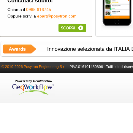
Contattaci subito!
Chiama il
0965 616745
Oppure scrivi a
epart@posytron.com
© 2010-2026 Posytron Engineering S.r.l.
-
P.IVA 016101480806 -
Tutti i diritti riser
Powered by GeoWorkflow